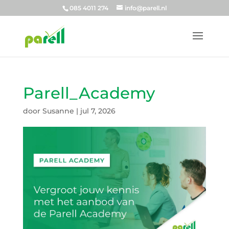
085 4011 274
info@parell.nl
Parell_Academy
door
Susanne
|
jul 7, 2026