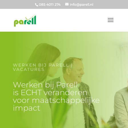
085 4011 274
info@parell.nl
WERKEN BIJ PARELL |
VACATURES
Werken bij Parell
is ECHT veranderen
voor maatschappelijke
impact