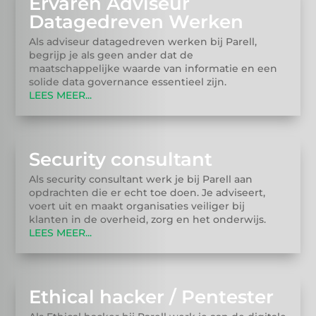
Ervaren Adviseur
Datagedreven Werken
Als adviseur datagedreven werken bij Parell,
begrijp je als geen ander dat de
maatschappelijke waarde van informatie en een
solide data governance essentieel zijn.
LEES MEER...
Security consultant
Als security consultant werk je bij Parell aan
opdrachten die er echt toe doen. Je adviseert,
voert uit en maakt organisaties veiliger bij
klanten in de overheid, zorg en het onderwijs.
LEES MEER...
Ethical hacker / Pentester