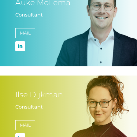
Auke Mollema
Consultant
MAIL
Ilse Dijkman
Consultant
MAIL