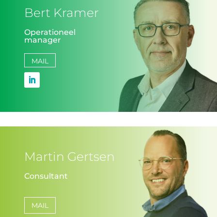
Bert Kramer
Operationeel
manager
MAIL
Martin Gertsen
Consultant
MAIL