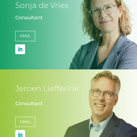
Sonja de Vries
Consultant
MAIL
Jeroen Liefferink
Consultant
MAIL