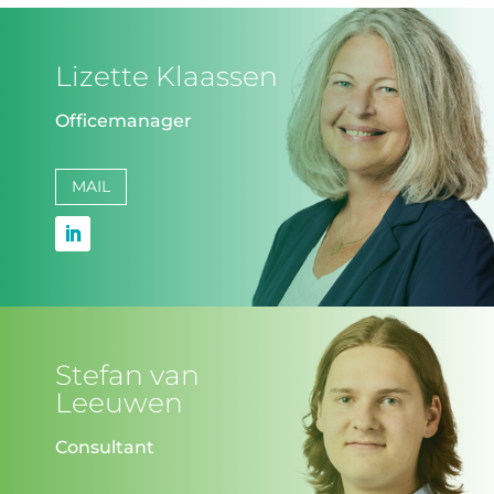
Lizette Klaassen
Officemanager
MAIL
Stefan van
Leeuwen
Consultant