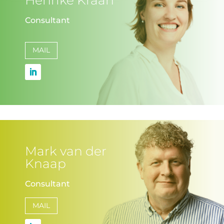
Henrike Kraan
Consultant
MAIL
Mark van der
Knaap
Consultant
MAIL