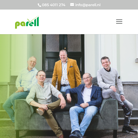
085 4011 274
info@parell.nl