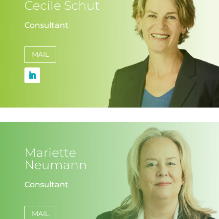
Cecile Schut
Consultant
MAIL
Mariette
Neumann
Consultant
MAIL