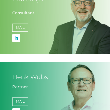
Consultant
MAIL
Henk Wubs
Partner
MAIL