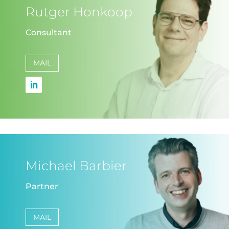
Rutger Honkoop
Consultant
MAIL
Michael Barbier
Partner
MAIL