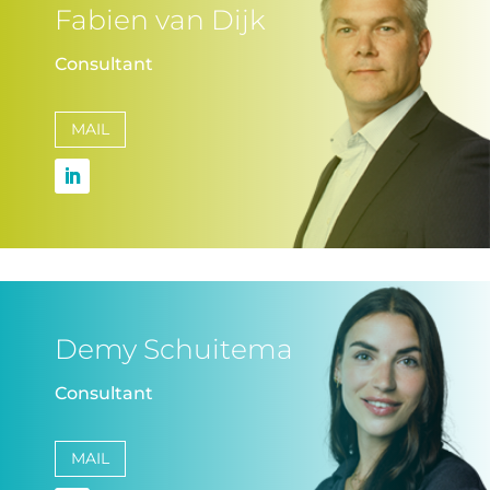
Fabien van Dijk
Consultant
MAIL
Demy Schuitema
Consultant
MAIL