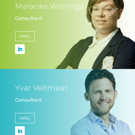
Maranke Wieringa
Consultant
MAIL
Yvar Veltmaat
Consultant
MAIL