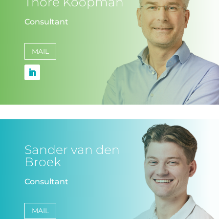
Thore Koopman
Consultant
MAIL
Sander van den
Broek
Consultant
MAIL