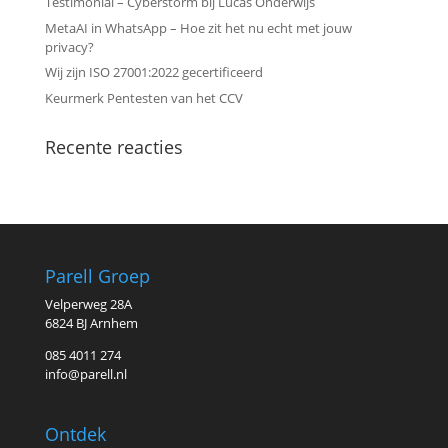
Testimonial – Cyberstorm bij Lucas Onderwijs
MetaAI in WhatsApp – Hoe zit het nu echt met jouw
privacy?
Wij zijn ISO 27001:2022 gecertificeerd
Keurmerk Pentesten van het CCV
Recente reacties
Parell Groep
Velperweg 28A
6824 BJ Arnhem
085 4011 274
info@parell.nl
Ontdek