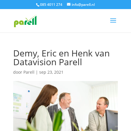
085 4011 274
info@parell.nl
Demy, Eric en Henk van
Datavision Parell
door
Parell
|
sep 23, 2021