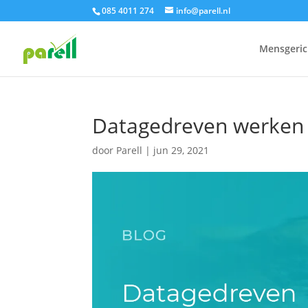
085 4011 274
info@parell.nl
Mensgeric
Datagedreven werken 
door
Parell
|
jun 29, 2021