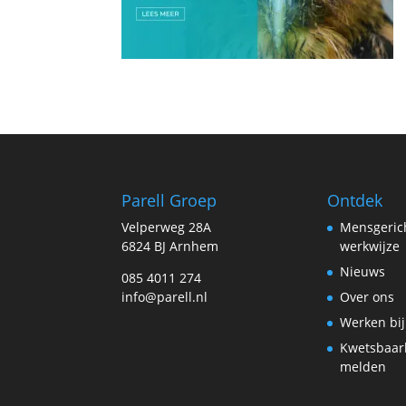
Parell Groep
Ontdek
Velperweg 28A
Mensgeric
6824 BJ Arnhem
werkwijze
Nieuws
085 4011 274
info@parell.nl
Over ons
Werken bij
Kwetsbaar
melden