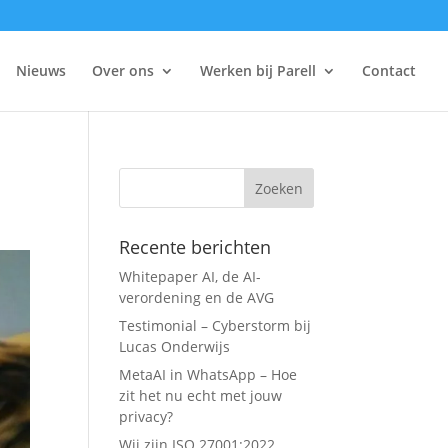
Nieuws
Over ons
Werken bij Parell
Contact
Recente berichten
Whitepaper AI, de AI-
verordening en de AVG
Testimonial – Cyberstorm bij
Lucas Onderwijs
MetaAI in WhatsApp – Hoe
zit het nu echt met jouw
privacy?
Wij zijn ISO 27001:2022