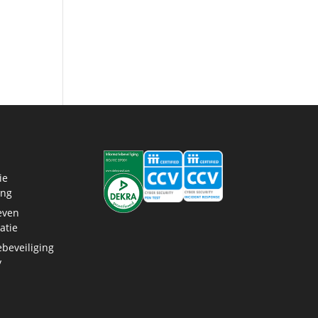
ie
ing
even
atie
ebeveiliging
y