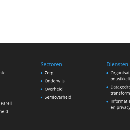
Sectoren
Diensten
hte
Zorg
Organisat
ontwikkel
Onderwijs
Datagedr
Overheid
transform
Semioverheid
Informati
 Parell
en privac
heid