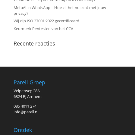
MetaAI in WhatsApp – Hoe zit het nu echt met jouw
privacy?
Wij zijn ISO 27001:2022 gecertificeerd
Keurmerk Pentesten van het CCV
Recente reacties
Parell Groep
Velperweg 28A
6824 BJ Arnhem
085 4011 274
info@parell.nl
Ontdek