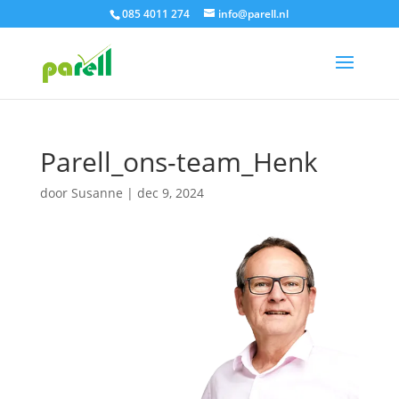
085 4011 274
info@parell.nl
Parell_ons-team_Henk
door
Susanne
|
dec 9, 2024