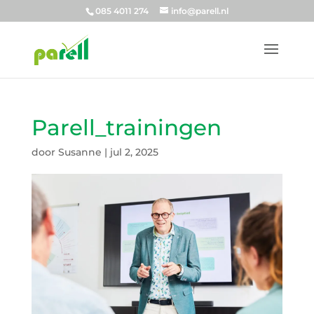
085 4011 274
info@parell.nl
Parell_trainingen
door
Susanne
|
jul 2, 2025