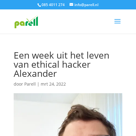
085 4011 274
info@parell.nl
Een week uit het leven
van ethical hacker
Alexander
door
Parell
|
mrt 24, 2022