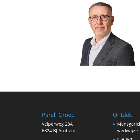
Parell Groep
Ontdek
Velperweg 28A
Mensgeric
6824 BJ Arnhem
werkwijze
Nieuws