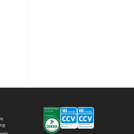
ie
ing
even