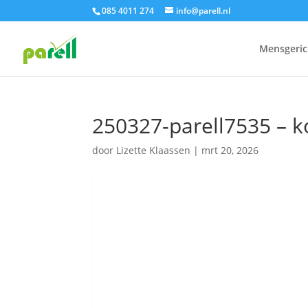
085 4011 274
info@parell.nl
Mensgeric
250327-parell7535 – k
door
Lizette Klaassen
|
mrt 20, 2026