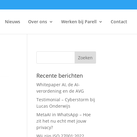
Nieuws
Over ons
Werken bij Parell
Contact
Recente berichten
Whitepaper AI, de AI-
verordening en de AVG
Testimonial – Cyberstorm bij
Lucas Onderwijs
MetaAI in WhatsApp – Hoe
zit het nu echt met jouw
privacy?
Wij zijn ISO 27001:2022