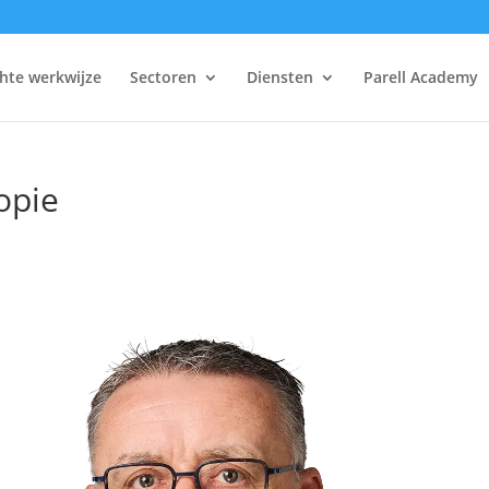
hte werkwijze
Sectoren
Diensten
Parell Academy
opie