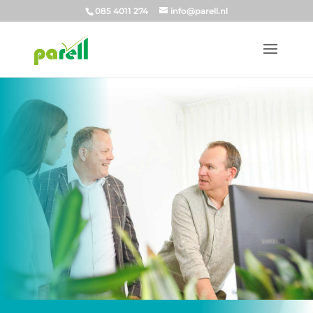
085 4011 274
info@parell.nl