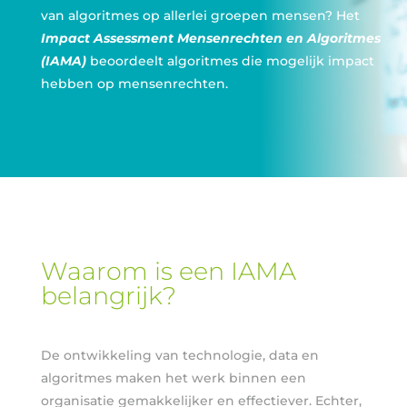
van algoritmes op allerlei groepen mensen? Het
Impact Assessment Mensenrechten en Algoritmes
(IAMA)
beoordeelt algoritmes die mogelijk impact
hebben op mensenrechten.
Waarom is een IAMA
belangrijk?
De ontwikkeling van technologie, data en
algoritmes maken het werk binnen een
organisatie gemakkelijker en effectiever. Echter,