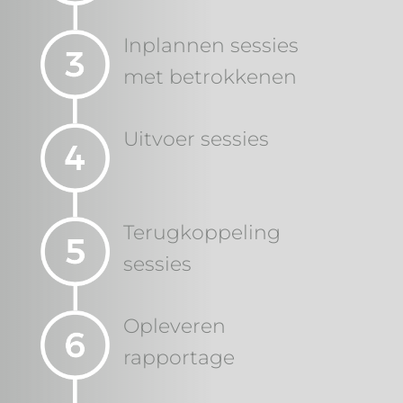
Inplannen sessies
met betrokkenen
Uitvoer sessies
Terugkoppeling
sessies
Opleveren
rapportage