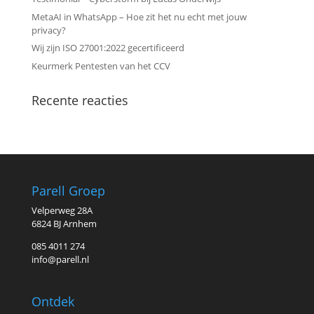
MetaAI in WhatsApp – Hoe zit het nu echt met jouw
privacy?
Wij zijn ISO 27001:2022 gecertificeerd
Keurmerk Pentesten van het CCV
Recente reacties
Parell Groep
Velperweg 28A
6824 BJ Arnhem
085 4011 274
info@parell.nl
Ontdek