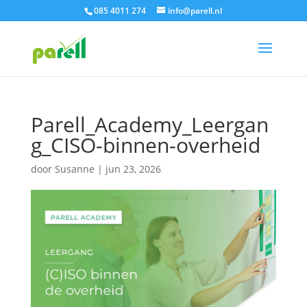
085 4011 274
info@parell.nl
Parell_Academy_Leergan
g_CISO-binnen-overheid
door
Susanne
|
jun 23, 2026