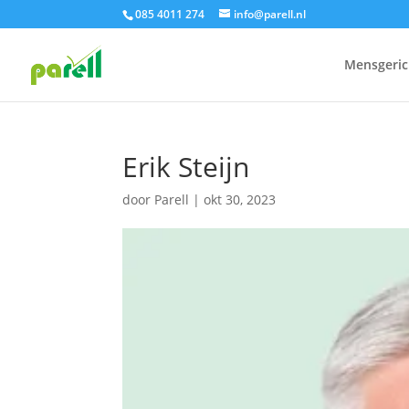
085 4011 274
info@parell.nl
Mensgeric
Erik Steijn
door
Parell
|
okt 30, 2023