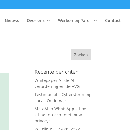
Nieuws
Over ons
Werken bij Parell
Contact
Recente berichten
Whitepaper AI, de AI-
verordening en de AVG
Testimonial – Cyberstorm bij
Lucas Onderwijs
MetaAI in WhatsApp – Hoe
zit het nu echt met jouw
privacy?
Wij zijn ISO 27001:2022