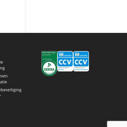
ie
ing
even
atie
ebeveiliging
y