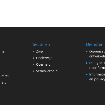
Sectoren
Diensten
hte
Zorg
Organisat
ontwikkel
Onderwijs
Datagedr
Overheid
transform
Semioverheid
Informati
 Parell
en privac
heid