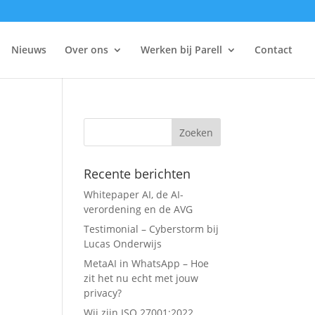
Nieuws
Over ons
Werken bij Parell
Contact
Recente berichten
Whitepaper AI, de AI-
verordening en de AVG
Testimonial – Cyberstorm bij
Lucas Onderwijs
MetaAI in WhatsApp – Hoe
zit het nu echt met jouw
privacy?
Wij zijn ISO 27001:2022