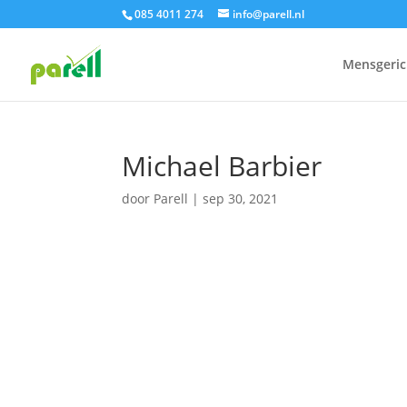
085 4011 274
info@parell.nl
Mensgeric
Michael Barbier
door
Parell
|
sep 30, 2021