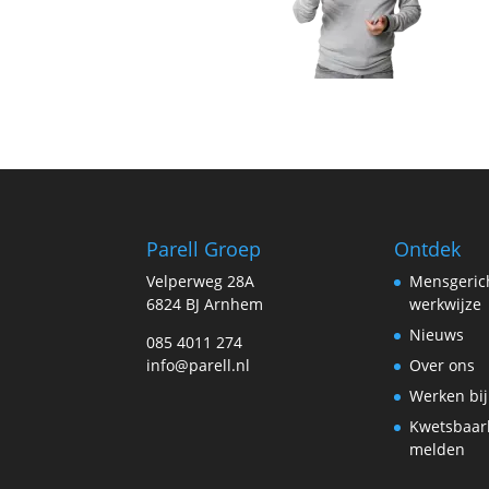
Parell Groep
Ontdek
Velperweg 28A
Mensgeric
6824 BJ Arnhem
werkwijze
Nieuws
085 4011 274
info@parell.nl
Over ons
Werken bij
Kwetsbaar
melden