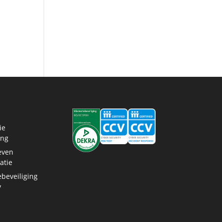
ie
ing
even
atie
ebeveiliging
y