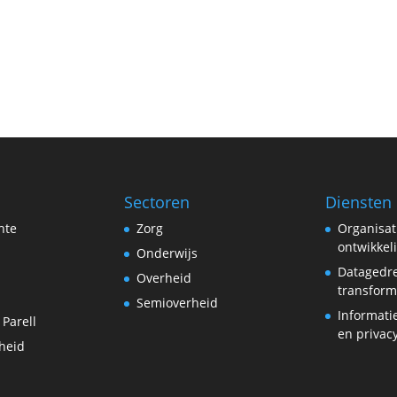
Sectoren
Diensten
hte
Zorg
Organisat
ontwikkel
Onderwijs
Datagedr
Overheid
transform
Semioverheid
Informati
 Parell
en privac
heid