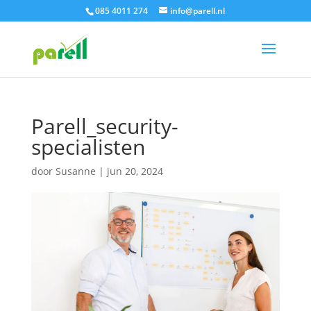
085 4011 274
info@parell.nl
Parell_security-
specialisten
door
Susanne
|
jun 20, 2024