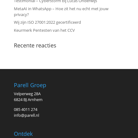
Testimonial – Cyberstorm bij Lucas Onderwijs
MetaAI in WhatsApp – Hoe zit het nu echt met jouw
privacy?
Wij zijn ISO 27001:2022 gecertificeerd
Keurmerk Pentesten van het CCV
Recente reacties
Parell Groep
Velperweg 28A
6824 BJ Arnhem
085 4011 274
info@parell.nl
Ontdek