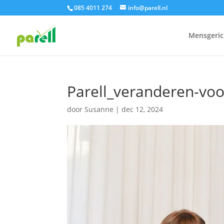
085 4011 274
info@parell.nl
Mensgeric
Parell_veranderen-vo
door
Susanne
|
dec 12, 2024