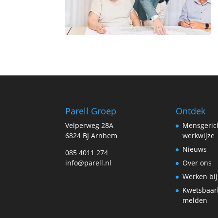
Parell Groep
Ontdek
Velperweg 28A
Mensgeric
6824 BJ Arnhem
werkwijze
Nieuws
085 4011 274
info@parell.nl
Over ons
Werken bij
Kwetsbaar
melden