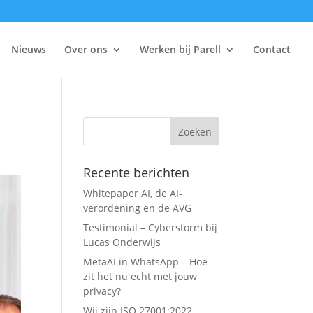
Nieuws
Over ons
Werken bij Parell
Contact
Recente berichten
Whitepaper AI, de AI-
verordening en de AVG
Testimonial – Cyberstorm bij
Lucas Onderwijs
MetaAI in WhatsApp – Hoe
zit het nu echt met jouw
privacy?
Wij zijn ISO 27001:2022