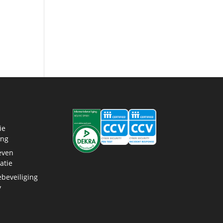
ie
ing
even
atie
ebeveiliging
y