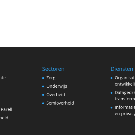
Sectoren
Diensten
hte
Zorg
Organisat
ontwikkel
Onderwijs
Datagedr
Overheid
transform
Semioverheid
Informati
 Parell
en privac
heid