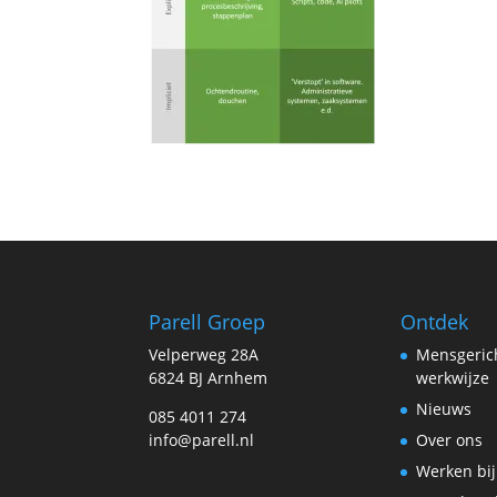
Parell Groep
Ontdek
Velperweg 28A
Mensgeric
6824 BJ Arnhem
werkwijze
Nieuws
085 4011 274
info@parell.nl
Over ons
Werken bij