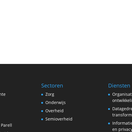
Sectoren
Diensten
hte
Zorg
Organisat
ontwikkel
Onderwijs
Datagedr
Overheid
transform
Semioverheid
Informati
 Parell
en privac