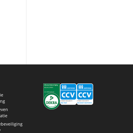
ie
ing
even
atie
ebeveiliging
y