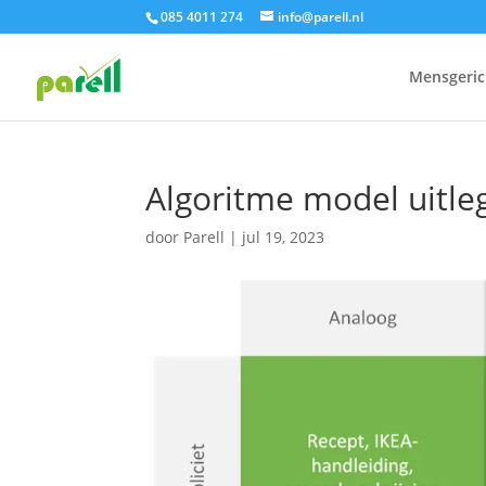
085 4011 274
info@parell.nl
Mensgeric
Algoritme model uitle
door
Parell
|
jul 19, 2023