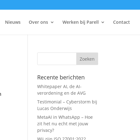
Nieuws
Over ons
Werken bij Parell
Contact
Recente berichten
Whitepaper AI, de AI-
verordening en de AVG
Testimonial – Cyberstorm bij
Lucas Onderwijs
MetaAI in WhatsApp – Hoe
zit het nu echt met jouw
privacy?
Wij zijn ISO 27001:2022