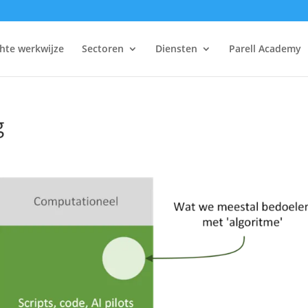
hte werkwijze
Sectoren
Diensten
Parell Academy
g