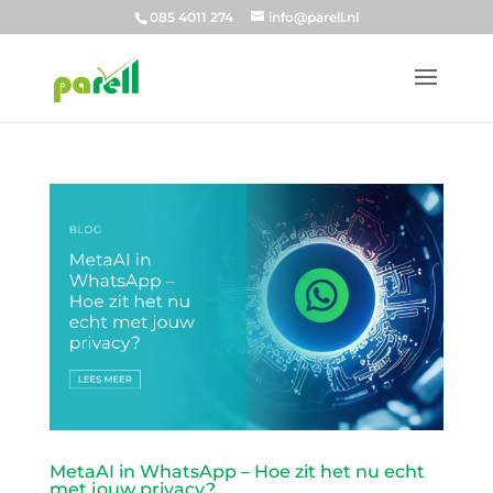
085 4011 274
info@parell.nl
MetaAI in WhatsApp – Hoe zit het nu echt
met jouw privacy?