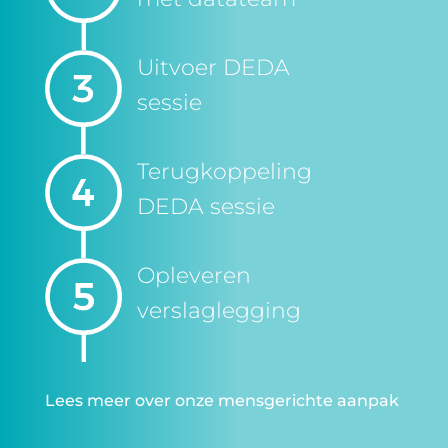
Uitvoer DEDA
sessie
Terugkoppeling
DEDA sessie
Opleveren
verslaglegging
Lees meer over onze mensgerichte aanpak