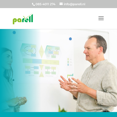
085 4011 274
info@parell.nl